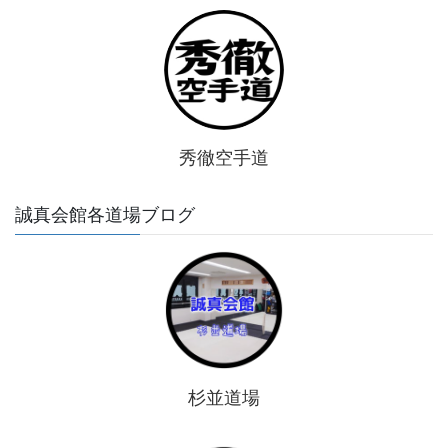
秀徹空手道
誠真会館各道場ブログ
杉並道場