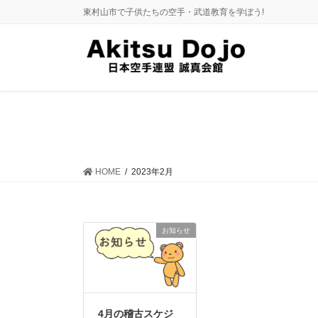
コ
ナ
東村山市で子供たちの空手・武道教育を学ぼう!
ン
ビ
テ
ゲ
ン
ー
ツ
シ
に
ョ
移
ン
動
に
移
動
HOME
2023年2月
お知らせ
4月の稽古スケジ