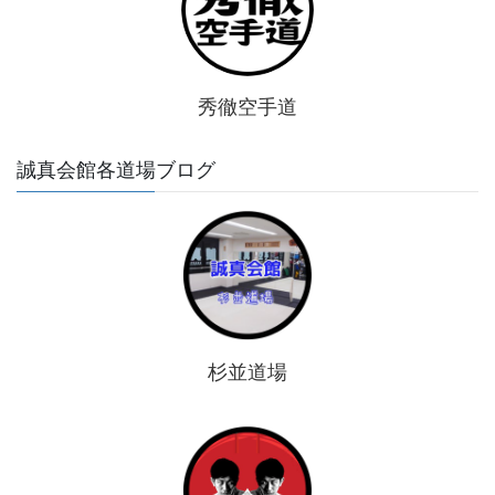
秀徹空手道
誠真会館各道場ブログ
杉並道場