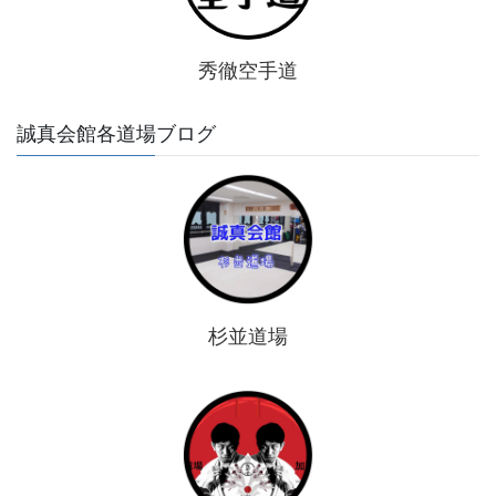
秀徹空手道
誠真会館各道場ブログ
杉並道場