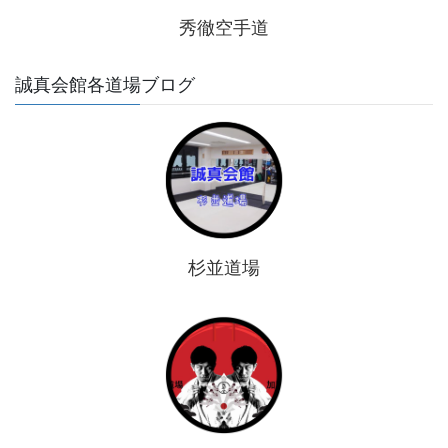
秀徹空手道
誠真会館各道場ブログ
杉並道場