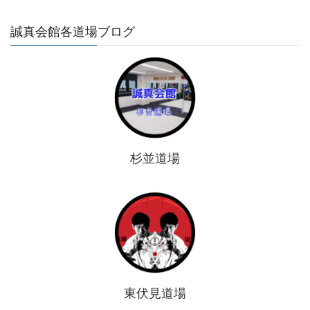
誠真会館各道場ブログ
杉並道場
東伏見道場