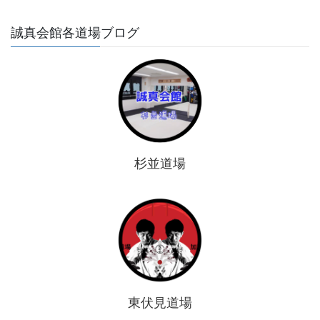
誠真会館各道場ブログ
杉並道場
東伏見道場