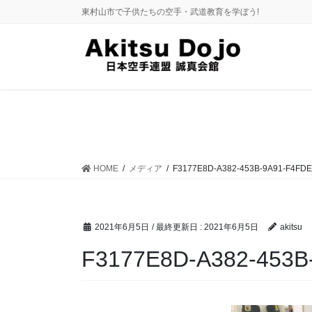
コ
ナ
東村山市で子供たちの空手・武道教育を学ぼう!
ン
ビ
テ
ゲ
ン
ー
ツ
シ
に
ョ
移
ン
動
に
移
動
HOME
メディア
F3177E8D-A382-453B-9A91-F4FD
2021年6月5日
/ 最終更新日 :
2021年6月5日
akitsu
F3177E8D-A382-453B