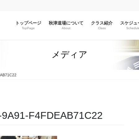
トップページ
秋津道場について
クラス紹介
スケジュ
TopPage
About
Class
Schedul
メディア
EAB71C22
-9A91-F4FDEAB71C22