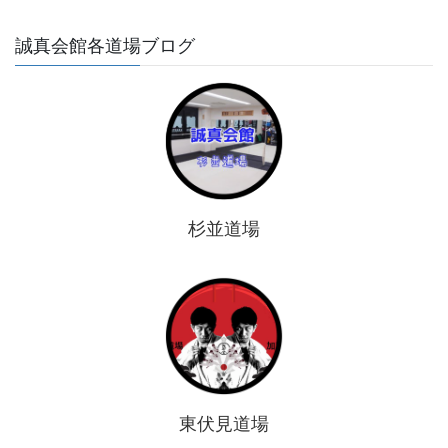
誠真会館各道場ブログ
杉並道場
東伏見道場