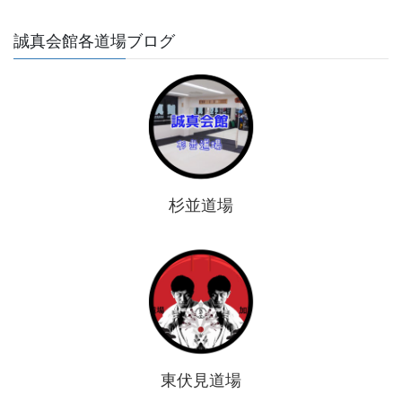
誠真会館各道場ブログ
杉並道場
東伏見道場