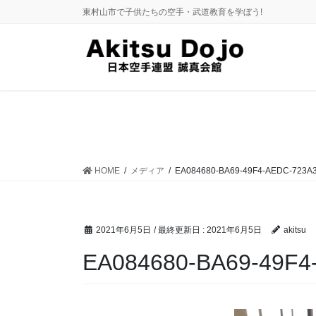
コ
ナ
東村山市で子供たちの空手・武道教育を学ぼう!
ン
ビ
テ
ゲ
ン
ー
ツ
シ
に
ョ
移
ン
動
に
移
動
HOME
メディア
EA084680-BA69-49F4-AEDC-723A
2021年6月5日
/ 最終更新日 :
2021年6月5日
akitsu
EA084680-BA69-49F