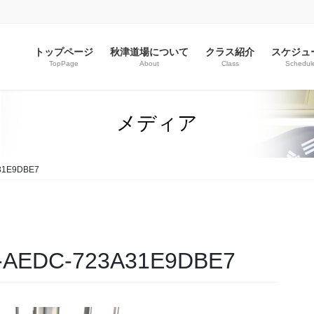
トップページ
秋津道場について
クラス紹介
スケジュ
TopPage
About
Class
Schedul
メディア
31E9DBE7
4-AEDC-723A31E9DBE7