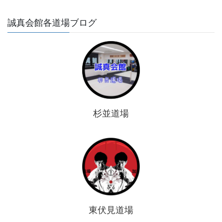
誠真会館各道場ブログ
杉並道場
東伏見道場