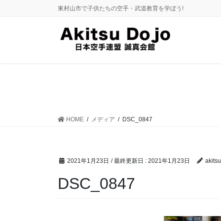
コ
ナ
東村山市で子供たちの空手・武道教育を学ぼう!
ン
ビ
テ
ゲ
ン
ー
ツ
シ
に
ョ
移
ン
動
に
移
動
HOME
メディア
DSC_0847
2021年1月23日
/ 最終更新日 :
2021年1月23日
akitsu
DSC_0847