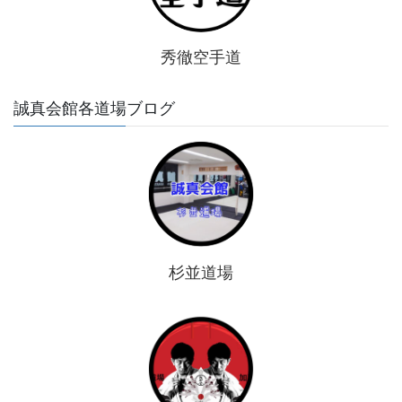
秀徹空手道
誠真会館各道場ブログ
杉並道場