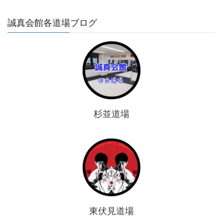
誠真会館各道場ブログ
杉並道場
東伏見道場