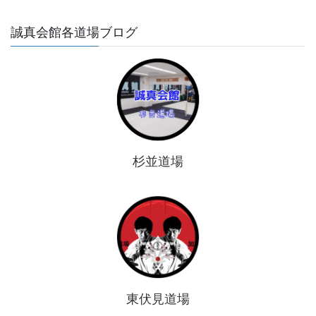
誠真会館各道場ブログ
杉並道場
東伏見道場