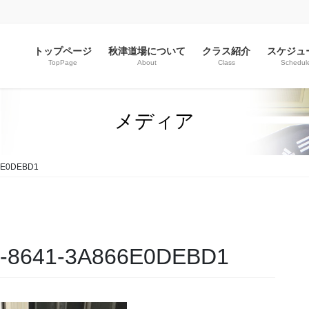
トップページ
秋津道場について
クラス紹介
スケジュ
TopPage
About
Class
Schedul
メディア
6E0DEBD1
E-8641-3A866E0DEBD1