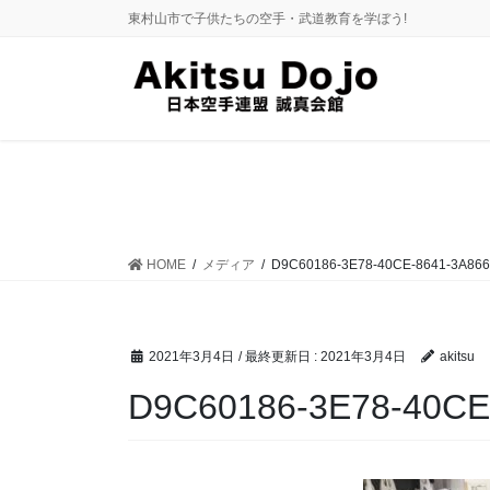
コ
ナ
東村山市で子供たちの空手・武道教育を学ぼう!
ン
ビ
テ
ゲ
ン
ー
ツ
シ
に
ョ
移
ン
動
に
移
動
HOME
メディア
D9C60186-3E78-40CE-8641-3A86
2021年3月4日
/ 最終更新日 :
2021年3月4日
akitsu
D9C60186-3E78-40C