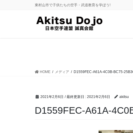
コ
ナ
東村山市で子供たちの空手・武道教育を学ぼう!
ン
ビ
テ
ゲ
ン
ー
ツ
シ
に
ョ
移
ン
動
に
移
動
HOME
メディア
D1559FEC-A61A-4C0B-BC75-25B3
2021年2月6日
/ 最終更新日 :
2021年2月6日
akitsu
D1559FEC-A61A-4C0