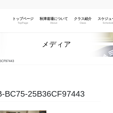
トップページ
秋津道場について
クラス紹介
スケジュ
TopPage
About
Class
Schedul
メディア
6CF97443
B-BC75-25B36CF97443