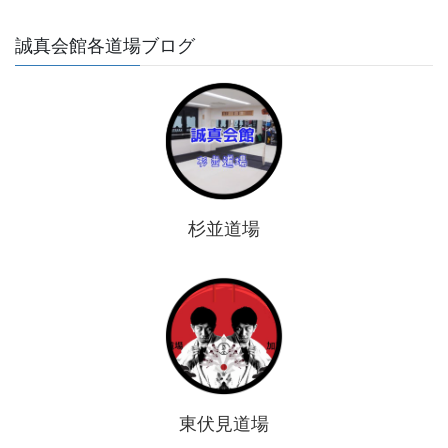
誠真会館各道場ブログ
杉並道場
東伏見道場