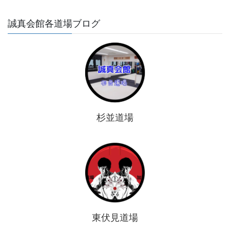
誠真会館各道場ブログ
杉並道場
東伏見道場