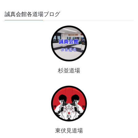
誠真会館各道場ブログ
杉並道場
東伏見道場