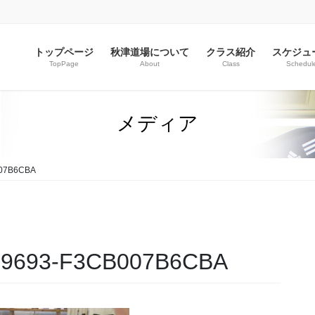
トップページ
秋津道場について
クラス紹介
スケジュ
TopPage
About
Class
Schedul
メディア
007B6CBA
-9693-F3CB007B6CBA