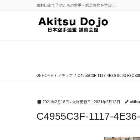
コ
ナ
東村山市で子供たちの空手・武道教育を学ぼう!
ン
ビ
テ
ゲ
ン
ー
ツ
シ
に
ョ
移
ン
動
に
移
動
HOME
メディア
C4955C3F-1117-4E36-9693-F3CB
2021年2月18日
/ 最終更新日 :
2021年2月18日
akitsu
C4955C3F-1117-4E36