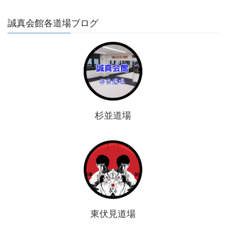
誠真会館各道場ブログ
杉並道場
東伏見道場