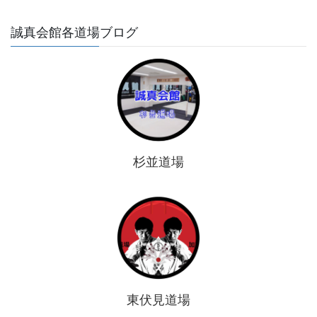
誠真会館各道場ブログ
杉並道場
東伏見道場