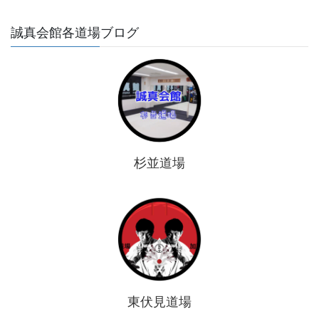
誠真会館各道場ブログ
杉並道場
東伏見道場