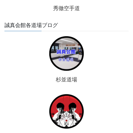
秀徹空手道
誠真会館各道場ブログ
杉並道場