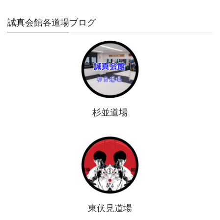
誠真会館各道場ブログ
杉並道場
東伏見道場