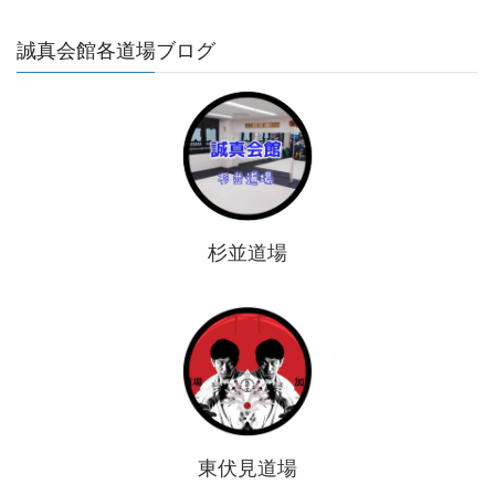
誠真会館各道場ブログ
杉並道場
東伏見道場