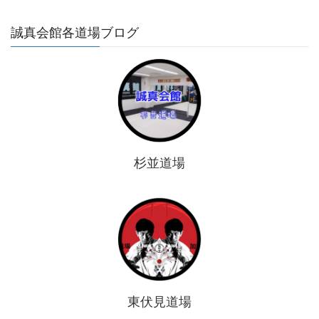
誠真会館各道場ブログ
杉並道場
東伏見道場