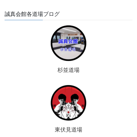
誠真会館各道場ブログ
杉並道場
東伏見道場