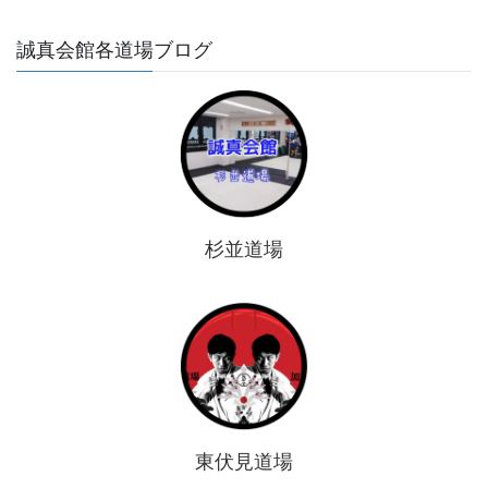
誠真会館各道場ブログ
杉並道場
東伏見道場