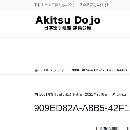
コ
ナ
東村山市で子供たちの空手・武道教育を学ぼう!
ン
ビ
テ
ゲ
ン
ー
ツ
シ
に
ョ
移
ン
動
に
移
動
HOME
メディア
909ED82A-A8B5-42F1-97F8-A48A
2021年3月6日
/ 最終更新日 :
2021年3月6日
akitsu
909ED82A-A8B5-42F1