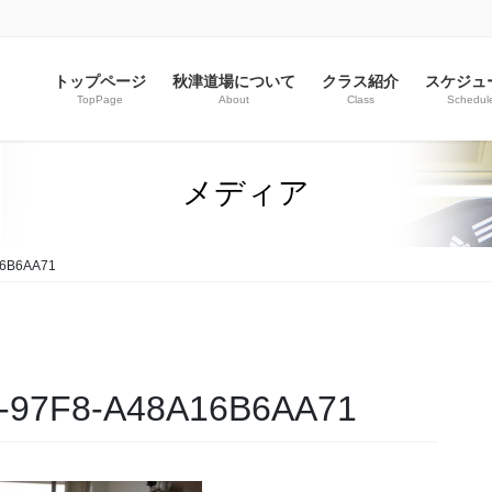
トップページ
秋津道場について
クラス紹介
スケジュ
TopPage
About
Class
Schedul
メディア
16B6AA71
-97F8-A48A16B6AA71