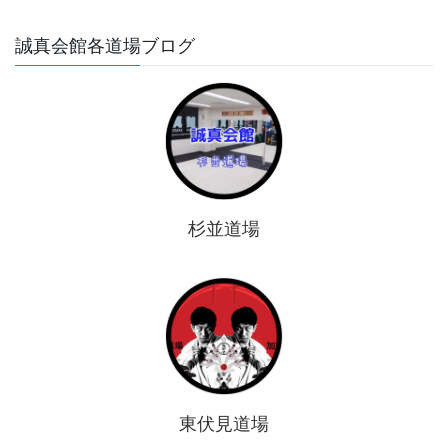
誠真会館各道場ブログ
杉並道場
東伏見道場