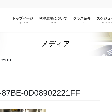
トップページ
秋津道場について
クラス紹介
スケジュ
TopPage
About
Class
Schedul
メディア
02221FF
-87BE-0D08902221FF