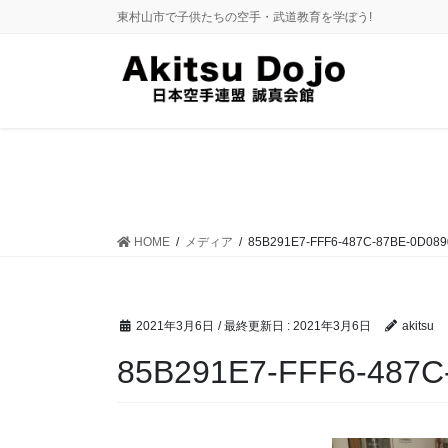
コ
ナ
東村山市で子供たちの空手・武道教育を学ぼう!
ン
ビ
テ
ゲ
ン
ー
ツ
シ
に
ョ
移
ン
動
に
移
動
HOME
メディア
85B291E7-FFF6-487C-87BE-0D089
2021年3月6日
/ 最終更新日 :
2021年3月6日
akitsu
85B291E7-FFF6-487C