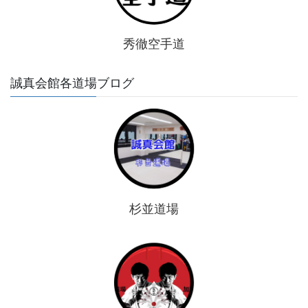
秀徹空手道
誠真会館各道場ブログ
杉並道場