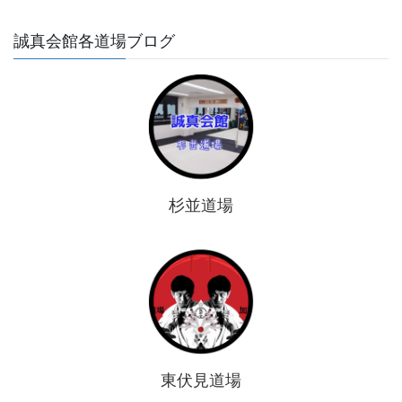
誠真会館各道場ブログ
杉並道場
東伏見道場