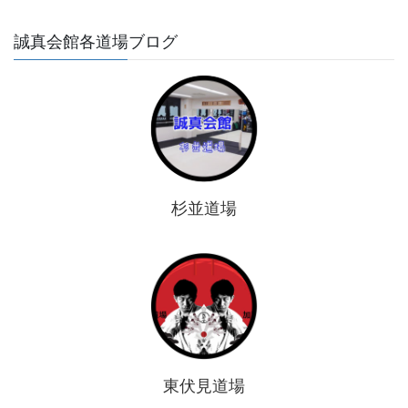
誠真会館各道場ブログ
杉並道場
東伏見道場