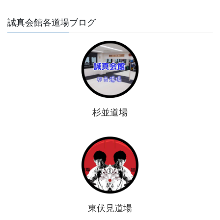
誠真会館各道場ブログ
杉並道場
東伏見道場