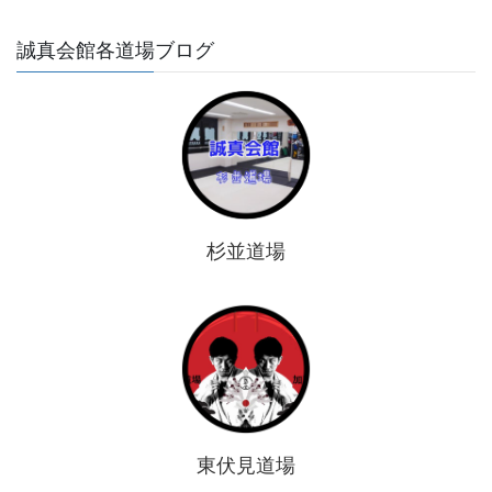
誠真会館各道場ブログ
杉並道場
東伏見道場