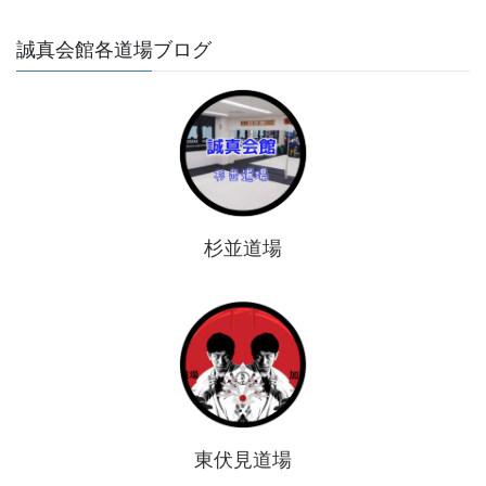
誠真会館各道場ブログ
杉並道場
東伏見道場