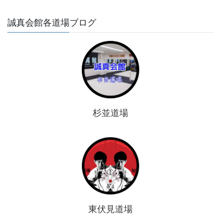
誠真会館各道場ブログ
杉並道場
東伏見道場