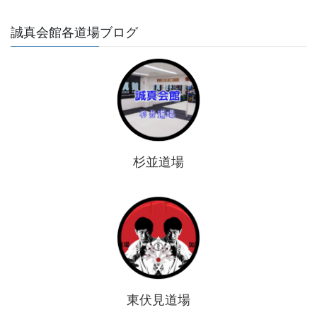
誠真会館各道場ブログ
杉並道場
東伏見道場