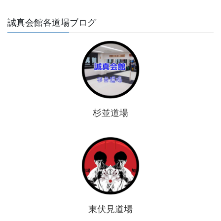
誠真会館各道場ブログ
杉並道場
東伏見道場