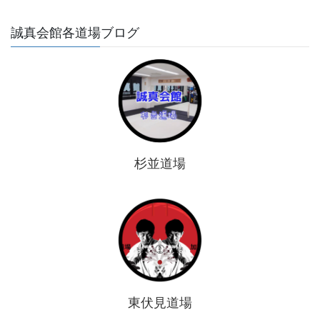
誠真会館各道場ブログ
杉並道場
東伏見道場