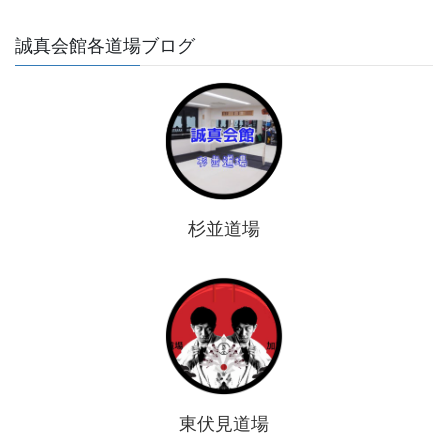
誠真会館各道場ブログ
杉並道場
東伏見道場