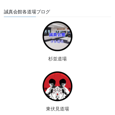
誠真会館各道場ブログ
杉並道場
東伏見道場