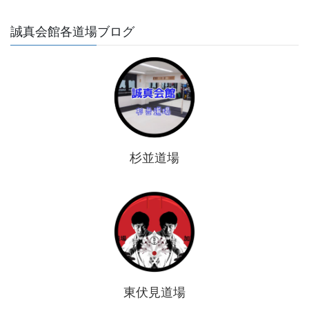
誠真会館各道場ブログ
杉並道場
東伏見道場