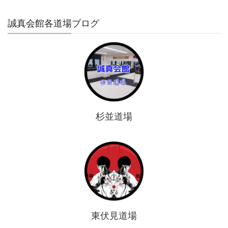
誠真会館各道場ブログ
杉並道場
東伏見道場