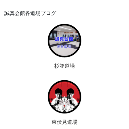
誠真会館各道場ブログ
杉並道場
東伏見道場