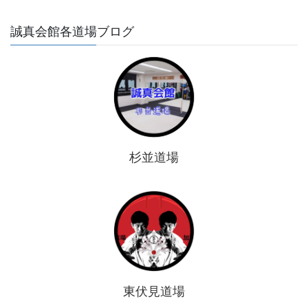
誠真会館各道場ブログ
杉並道場
東伏見道場